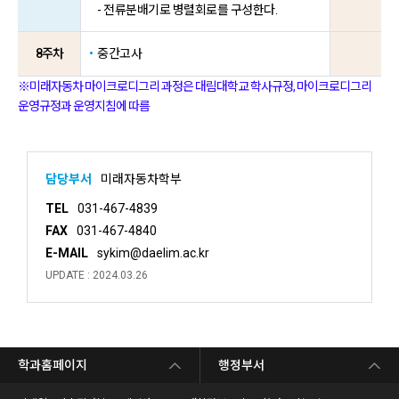
- 전류분배기로 병렬회로를 구성한다.
8주차
중간고사
※미래자동차 마이크로디그리 과정은 대림대학교 학사규정, 마이크로디그리
운영규정과 운영지침에 따름
담당부서
미래자동차학부
TEL
031-467-4839
FAX
031-467-4840
E-MAIL
sykim@daelim.ac.kr
UPDATE : 2024.03.26
학과홈페이지
행정부서