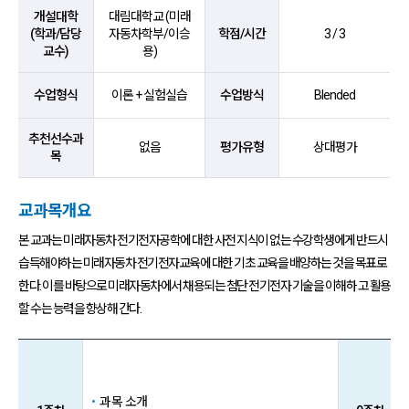
개설대학
대림대학교 (미래
(학과/담당
자동차학부/이승
학점/시간
3 / 3
교수)
용)
수업형식
이론 + 실험실습
수업방식
Blended
추천선수과
없음
평가유형
상대평가
목
교과목개요
본 교과는 미래자동차 전기전자공학에 대한 사전 지식이 없는 수강학생에게 반드시
습득해야하는 미래자동차 전기전자교육에 대한 기초 교육을 배양하는 것을 목표로
한다.
이를 바탕으로 미래자동차에서 채용되는 첨단 전기전자 기술을 이해하 고 활용
할 수는 능력을 향상해 간다.
교과목개요 안내표
과목 소개